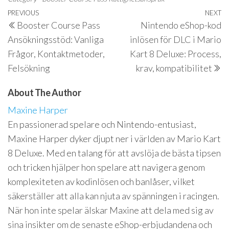
Post
Previous
PREVIOUS
NEXT
N
Booster Course Pass
Nintendo eShop-kod
navigation
Post
P
Ansökningsstöd: Vanliga
inlösen för DLC i Mario
Frågor, Kontaktmetoder,
Kart 8 Deluxe: Process,
Felsökning
krav, kompatibilitet
About The Author
Maxine Harper
En passionerad spelare och Nintendo-entusiast,
Maxine Harper dyker djupt ner i världen av Mario Kart
8 Deluxe. Med en talang för att avslöja de bästa tipsen
och tricken hjälper hon spelare att navigera genom
komplexiteten av kodinlösen och banlåser, vilket
säkerställer att alla kan njuta av spänningen i racingen.
När hon inte spelar älskar Maxine att dela med sig av
sina insikter om de senaste eShop-erbjudandena och