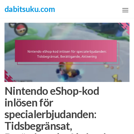
Skip
dabitsuku.com
to
the
content
Nintendo eShop-kod
inlösen för
specialerbjudanden:
Tidsbegränsat,