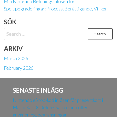
Min Nintendo Belöningsinlösen för
Speluppgraderingar: Process, Berättigande, Villkor
SÖK
Search
for:
ARKIV
March 2026
February 2026
SENASTE INLÄGG
Nintendo eShop-kod inlösen för presentkort i
Mario Kart 8 Deluxe: Saldo kontroller,
användning, begränsningar