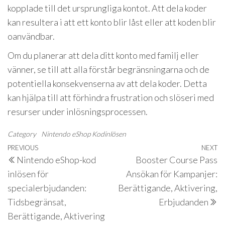
kopplade till det ursprungliga kontot. Att dela koder
kan resultera i att ett konto blir låst eller att koden blir
oanvändbar.
Om du planerar att dela ditt konto med familj eller
vänner, se till att alla förstår begränsningarna och de
potentiella konsekvenserna av att dela koder. Detta
kan hjälpa till att förhindra frustration och slöseri med
resurser under inlösningsprocessen.
Category
Nintendo eShop Kodinlösen
Post
Previous
PREVIOUS
NEXT
N
Nintendo eShop-kod
Booster Course Pass
navigation
Post
P
inlösen för
Ansökan för Kampanjer:
specialerbjudanden:
Berättigande, Aktivering,
Tidsbegränsat,
Erbjudanden
Berättigande, Aktivering