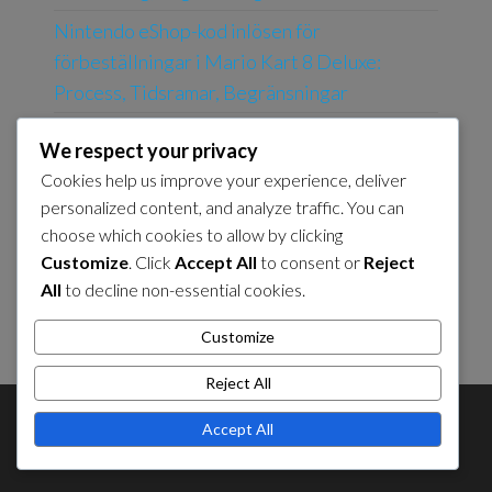
Nintendo eShop-kod inlösen för
förbeställningar i Mario Kart 8 Deluxe:
Process, Tidsramar, Begränsningar
Nintendo eShop-kod inlösenmetoder för
We respect your privacy
Mario Kart 8 Deluxe: Online, I butik, Mobil
Cookies help us improve your experience, deliver
Bekräftelse av ansökan om Booster Course
personalized content, and analyze traffic. You can
Pass: Kvitto, E-post, Kontroll av konto
choose which cookies to allow by clicking
Customize
. Click
Accept All
to consent or
Reject
Min Nintendo Belöningsinlösen för
All
to decline non-essential cookies.
Speluppgraderingar: Process, Berättigande,
Villkor
Customize
Reject All
About Us
Contact Us
Cookie Policy
Accept All
Privacy Policy
Sitemap
Terms and Conditions