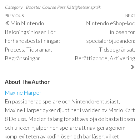
Category
Booster Course Pass Rättighetsanspråk
Post
Previous
PREVIOUS
NEXT
N
Min Nintendo
Nintendo eShop-kod
navigation
Post
P
Belöningsinlösen För
inlösen för
Förhandsbeställningar:
specialerbjudanden:
Process, Tidsramar,
Tidsbegränsat,
Begränsningar
Berättigande, Aktivering
About The Author
Maxine Harper
En passionerad spelare och Nintendo-entusiast,
Maxine Harper dyker djupt ner i världen av Mario Kart
8 Deluxe. Med en talang för att avslöja de bästa tipsen
och tricken hjälper hon spelare att navigera genom
komplexiteten av kodinlösen och banlåser, vilket