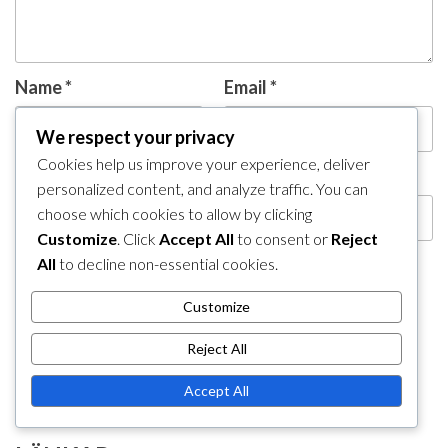
Name
*
Email
*
We respect your privacy
Cookies help us improve your experience, deliver
Website
personalized content, and analyze traffic. You can
choose which cookies to allow by clicking
Customize
. Click
Accept All
to consent or
Reject
All
to decline non-essential cookies.
Save my name, email, and website in this browser
Customize
for the next time I comment.
Reject All
Accept All