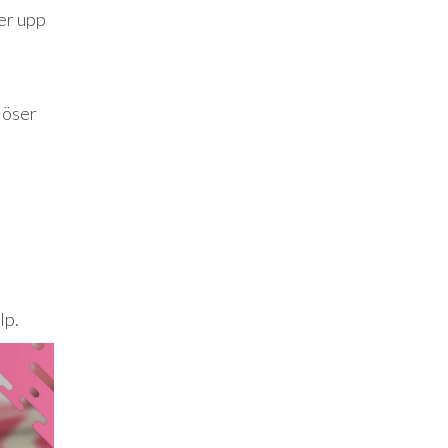
ker upp
löser
lp.