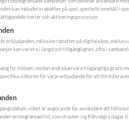
ngd tidsbegränsade kampanjer som belönar användare me
den kan inkludera rabatter på spel, speciellt innehåll i spe
erättigandekriterier och aktiveringsprocesser.
anden
e erbjudanden, inklusive rabatter på digitala köp, exklusiv
anjer kan variera i längd och tillgänglighet, ofta i samban
oäng för inlösen, medan andra kan vara tillgängliga gratis m
 specifika villkoren för varje erbjudande för att förstå krave
anden
gångsdatum, vilket är avgörande för användare att hålla koll
nder en begränsad tid, som sträcker sig från några dagar til