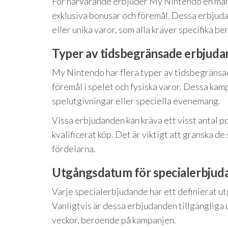
För närvarande erbjuder My Nintendo en mä
exklusiva bonusar och föremål. Dessa erbjudan
eller unika varor, som alla kräver specifika b
Typer av tidsbegränsade erbjud
My Nintendo har flera typer av tidsbegränsad
föremål i spelet och fysiska varor. Dessa kamp
spelutgivningar eller speciella evenemang.
Vissa erbjudanden kan kräva ett visst antal p
kvalificerat köp. Det är viktigt att granska de
fördelarna.
Utgångsdatum för specialerbjud
Varje specialerbjudande har ett definierat ut
Vanligtvis är dessa erbjudanden tillgängliga u
veckor, beroende på kampanjen.