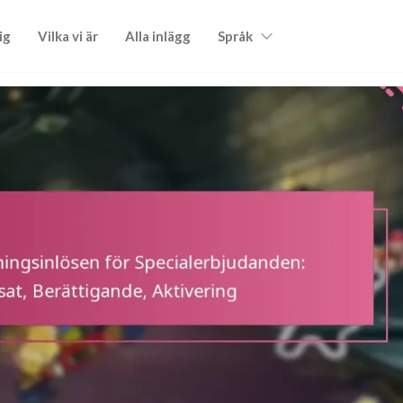
ig
Vilka vi är
Alla inlägg
Språk