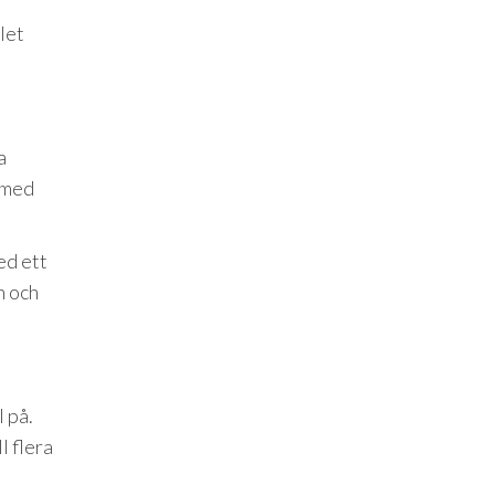
d
let
a
d med
ed ett
n och
 på.
l flera