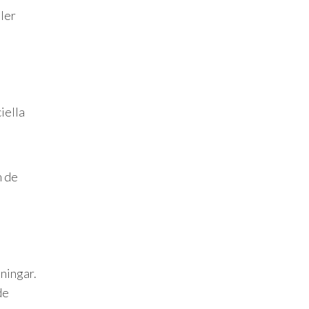
ler
iella
m de
ningar.
de