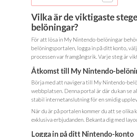
Vilka är de viktigaste steg
belöningar?
För att lösa in My Nintendo-belöningar behöver
belöningsportalen, logga in på ditt konto, väl
processen var framgångsrik. Varje steg är vikt
Åtkomst till My Nintendo-belön
Börja med att navigera till My Nintendo-belön
webbplatsen. Denna portal är där du kan se all
stabil internetanslutning för en smidig upple
När du är på portalen kommer du att se olika k
exklusiva erbjudanden. Bekanta dig med layout
Logga in på ditt Nintendo-konto