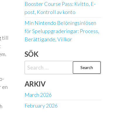
Booster Course Pass: Kvitto, E-
post, Kontroll av konto
Min Nintendo Belöningsinlösen
för Speluppgraderingar: Process,
till
Berättigande, Villkor
t
SÖK
em.
Search
for:
o-
ARKIV
r en
March 2026
February 2026
ch