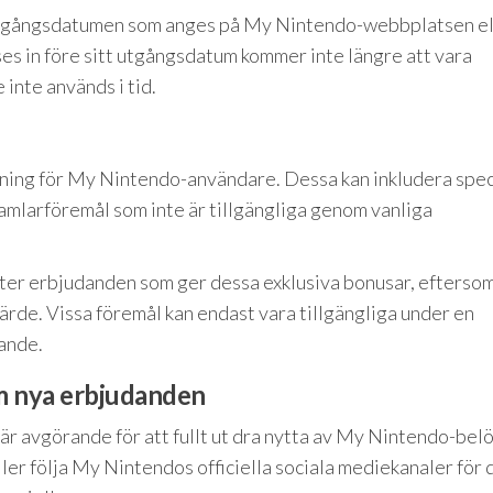
a utgångsdatumen som anges på My Nintendo-webbplatsen el
s in före sitt utgångsdatum kommer inte längre att vara
 inte används i tid.
gning för My Nintendo-användare. Dessa kan inkludera spec
 samlarföremål som inte är tillgängliga genom vanliga
efter erbjudanden som ger dessa exklusiva bonusar, efterso
ärde. Vissa föremål kan endast vara tillgängliga under en
rande.
m nya erbjudanden
är avgörande för att fullt ut dra nytta av My Nintendo-belö
r följa My Nintendos officiella sociala mediekanaler för 