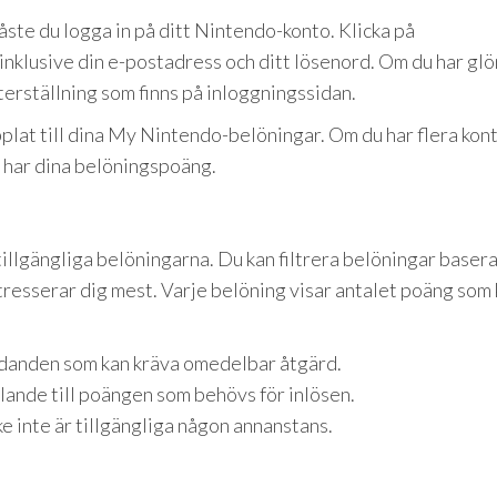
åste du logga in på ditt Nintendo-konto. Klicka på
nklusive din e-postadress och ditt lösenord. Om du har glö
erställning som finns på inloggningssidan.
opplat till dina My Nintendo-belöningar. Om du har flera kon
m har dina belöningspoäng.
tillgängliga belöningarna. Du kan filtrera belöningar baser
ntresserar dig mest. Varje belöning visar antalet poäng som
udanden som kan kräva omedelbar åtgärd.
lande till poängen som behövs för inlösen.
e inte är tillgängliga någon annanstans.