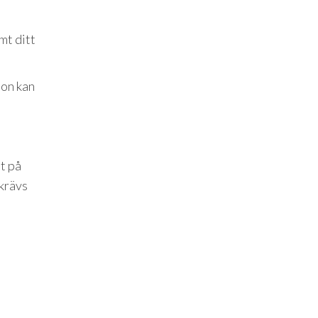
mt ditt
ton kan
at på
 krävs