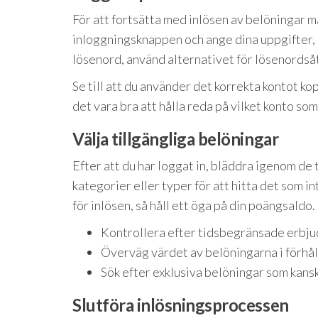
För att fortsätta med inlösen av belöningar m
inloggningsknappen och ange dina uppgifter, i
lösenord, använd alternativet för lösenordsåt
Se till att du använder det korrekta kontot k
det vara bra att hålla reda på vilket konto so
Välja tillgängliga belöningar
Efter att du har loggat in, bläddra igenom de 
kategorier eller typer för att hitta det som i
för inlösen, så håll ett öga på din poängsaldo.
Kontrollera efter tidsbegränsade erbj
Överväg värdet av belöningarna i förhål
Sök efter exklusiva belöningar som kansk
Slutföra inlösningsprocessen