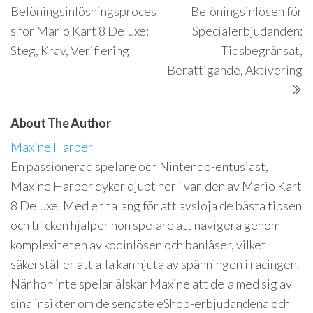
navigation
Belöningsinlösningsproces
Belöningsinlösen för
s för Mario Kart 8 Deluxe:
Specialerbjudanden:
Steg, Krav, Verifiering
Tidsbegränsat,
Berättigande, Aktivering
About The Author
Maxine Harper
En passionerad spelare och Nintendo-entusiast,
Maxine Harper dyker djupt ner i världen av Mario Kart
8 Deluxe. Med en talang för att avslöja de bästa tipsen
och tricken hjälper hon spelare att navigera genom
komplexiteten av kodinlösen och banlåser, vilket
säkerställer att alla kan njuta av spänningen i racingen.
När hon inte spelar älskar Maxine att dela med sig av
sina insikter om de senaste eShop-erbjudandena och