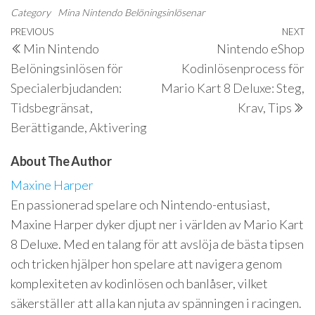
Category
Mina Nintendo Belöningsinlösenar
Post
Previous
PREVIOUS
NEXT
N
Min Nintendo
Nintendo eShop
navigation
Post
P
Belöningsinlösen för
Kodinlösenprocess för
Specialerbjudanden:
Mario Kart 8 Deluxe: Steg,
Tidsbegränsat,
Krav, Tips
Berättigande, Aktivering
About The Author
Maxine Harper
En passionerad spelare och Nintendo-entusiast,
Maxine Harper dyker djupt ner i världen av Mario Kart
8 Deluxe. Med en talang för att avslöja de bästa tipsen
och tricken hjälper hon spelare att navigera genom
komplexiteten av kodinlösen och banlåser, vilket
säkerställer att alla kan njuta av spänningen i racingen.