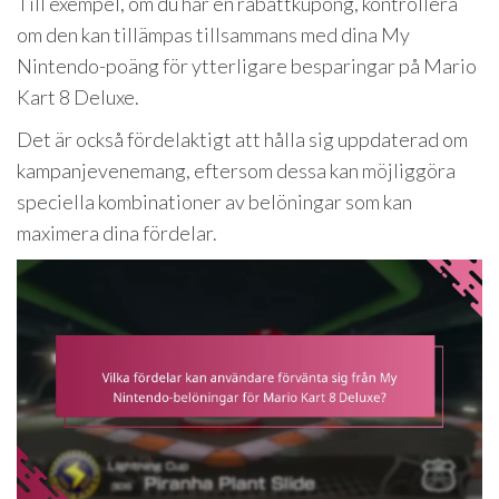
Till exempel, om du har en rabattkupong, kontrollera
om den kan tillämpas tillsammans med dina My
Nintendo-poäng för ytterligare besparingar på Mario
Kart 8 Deluxe.
Det är också fördelaktigt att hålla sig uppdaterad om
kampanjevenemang, eftersom dessa kan möjliggöra
speciella kombinationer av belöningar som kan
maximera dina fördelar.