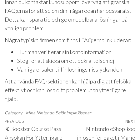
Innan du kontaktar kundsupport, överväg att granska
FAQ:erna för att se om din fråga redan har besvarats.
Detta kan spara tid och ge omedelbara lösningar på
vanliga problem.
Några typiska ämnen som finns i FAQ:erna inkluderar:
Hur man verifierar sin kontoinformation
Steg för att skicka om ett bekräftelsemejl
Vanliga orsaker till inlösningsmisslyckanden
Att använda FAQ-sektionen kan hjälpa dig att felsöka
effektivt och kan lösa ditt problem utan ytterligare
hjälp.
Category
Mina Nintendo Belöningsinlösenar
Post
Previous
PREVIOUS
NEXT
N
Booster Course Pass
Nintendo eShop-kod
navigation
Post
P
Ansökan För Ytterligare
inlösen för paket i Mario