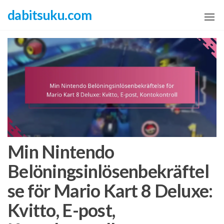
Skip
dabitsuku.com
to
the
content
Min Nintendo
Belöningsinlösenbekräftel
se för Mario Kart 8 Deluxe:
Kvitto, E-post,