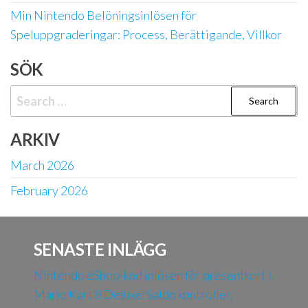
Min Nintendo Belöningsinlösen för
Speluppgraderingar: Process, Berättigande, Villkor
SÖK
Search
for:
ARKIV
March 2026
February 2026
SENASTE INLÄGG
Nintendo eShop-kod inlösen för presentkort i
Mario Kart 8 Deluxe: Saldo kontroller,