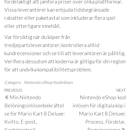
fördelaktigt att jämföra priser över olika plattformar.
Vissa leverantörer kan erbjuda tidsbegränsade
rabatter eller paketavtal som inkluderar flera spel
eller ytterligare innehåll.
Var försiktig när du köper från
tredjepartsleverantörer; kontrollera alltid
kundrecensioner och se till att leverantören är pålitlig.
Verifiera dessutom att koderna är giltiga för din region
för att undvika kompatibilitetsproblem.
Category
Nintendo eShop Kodinlösen
Post
Previous
PREVIOUS
NEXT
N
Min Nintendo
Nintendo eShop-kod
navigation
Post
P
Belöningsinlösenbekräftel
inlösen för digitala köp i
se för Mario Kart 8 Deluxe:
Mario Kart 8 Deluxe:
Kvitto, E-post,
Process, Fördelar,
Kontokontroll
Begränsningar