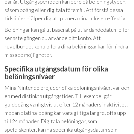
par år. Utgångsperioden kan bero på belöningstypen,
såsom poäng eller digitala föremål. Att förstå dessa
tidslinjer hjälper dig att planera dina inlösen effektivt.
Belöningar kan gå ut baserat på utfärdandedatum eller
senaste gången du använde ditt konto. Att
regelbundet kontrollera dina belöningar kan förhindra
missade möjligheter.
Specifika utgångsdatum för olika
belöningsnivåer
Mina Nintendo erbjuder olika belöningsnivåer, var och
en med distinkta utgångstider. Till exempel går
guldpoäng vanligtvis ut efter 12 månaders inaktivitet,
medan platina-poäng kan vara giltiga längre, ofta upp
till 24 månader. Digitala belöningar, som
speldiskonter, kan ha specifika utgångsdatum som