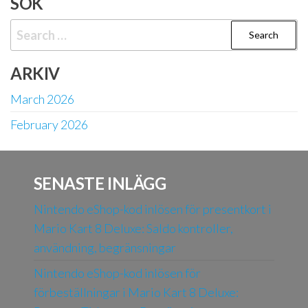
SÖK
Search
for:
ARKIV
March 2026
February 2026
SENASTE INLÄGG
Nintendo eShop-kod inlösen för presentkort i
Mario Kart 8 Deluxe: Saldo kontroller,
användning, begränsningar
Nintendo eShop-kod inlösen för
förbeställningar i Mario Kart 8 Deluxe: