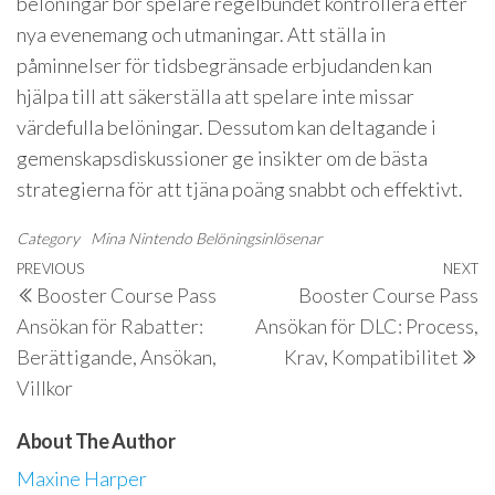
belöningar bör spelare regelbundet kontrollera efter
nya evenemang och utmaningar. Att ställa in
påminnelser för tidsbegränsade erbjudanden kan
hjälpa till att säkerställa att spelare inte missar
värdefulla belöningar. Dessutom kan deltagande i
gemenskapsdiskussioner ge insikter om de bästa
strategierna för att tjäna poäng snabbt och effektivt.
Category
Mina Nintendo Belöningsinlösenar
Post
Previous
PREVIOUS
NEXT
N
Booster Course Pass
Booster Course Pass
navigation
Post
P
Ansökan för Rabatter:
Ansökan för DLC: Process,
Berättigande, Ansökan,
Krav, Kompatibilitet
Villkor
About The Author
Maxine Harper