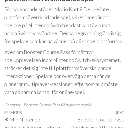
För närvarande stöder Mario Kart 8 Deluxe inte
plattformsöverskridande spel, vilket innebär att
spelare på Nintendo Switch endast kan tävla mot
andra Switch-användare. Denna begränsning är viktig
för spelare som kan ha vänner på olika spelplattformar.
Även om Booster Course Pass förbättrar
spelupplevelsen inom Nintendo Switch-ekosystemet,
sträcker det sig inte till plattformsöverskridande
interaktioner. Spelare bör överväga detta när de
planerar multiplayer-sessioner, eftersom alla måste
vara på samma konsol för online-spel.
Category
Booster Course Pass Rättighetsanspråk
Post
Previous
PREVIOUS
NEXT
N
Min Nintendo
Booster Course Pass
navigation
Post
P
Belöningsinlösen Tidsram
Ansökan För Ytterligare