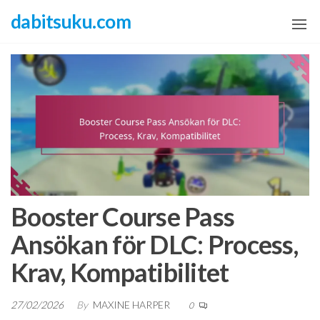
Skip
dabitsuku.com
to
the
content
Booster Course Pass
Ansökan för DLC: Process,
Krav, Kompatibilitet
27/02/2026
By
MAXINE HARPER
0