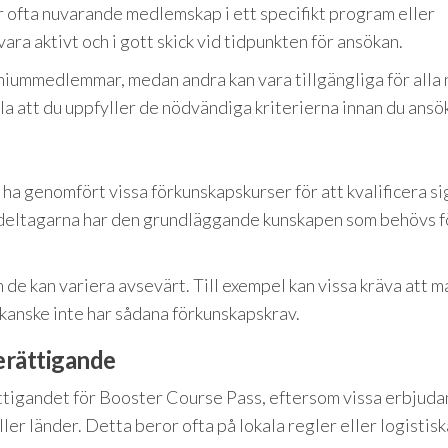
 ofta nuvarande medlemskap i ett specifikt program eller
a aktivt och i gott skick vid tidpunkten för ansökan.
miummedlemmar, medan andra kan vara tillgängliga för alla 
la att du uppfyller de nödvändiga kriterierna innan du ansö
a genomfört vissa förkunskapskurser för att kvalificera si
 deltagarna har den grundläggande kunskapen som behövs f
 de kan variera avsevärt. Till exempel kan vissa kräva att m
kanske inte har sådana förkunskapskrav.
erättigande
ttigandet för Booster Course Pass, eftersom vissa erbjud
ller länder. Detta beror ofta på lokala regler eller logistisk