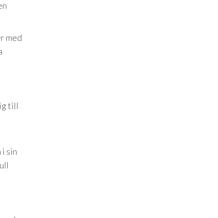
en
er med
a
 till
i sin
ull