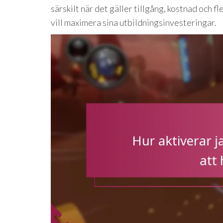
särskilt när det gäller tillgång, kostnad och fl
vill maximera sina utbildningsinvesteringar.