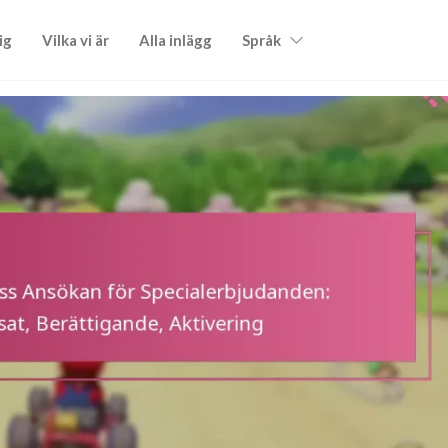
ig
Vilka vi är
Alla inlägg
Språk