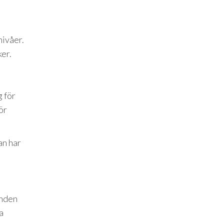
nivåer.
ker.
g för
ör
an har
anden
a