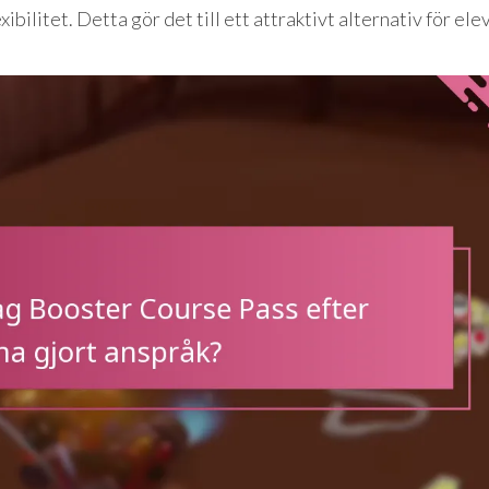
exibilitet. Detta gör det till ett attraktivt alternativ för el