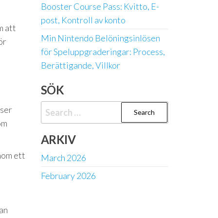
Booster Course Pass: Kvitto, E-
post, Kontroll av konto
m att
Min Nintendo Belöningsinlösen
ör
för Speluppgraderingar: Process,
Berättigande, Villkor
SÖK
Search
rser
for:
nom
ARKIV
inom ett
March 2026
February 2026
kan