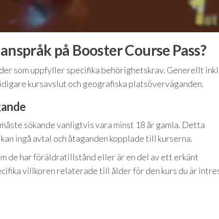
 anspråk på Booster Course Pass?
ider som uppfyller specifika behörighetskrav. Generellt ink
idigare kursavslut och geografiska platsöverväganden.
gande
måste sökande vanligtvis vara minst 18 år gamla. Detta
 kan ingå avtal och åtaganden kopplade till kurserna.
 om de har föräldratillstånd eller är en del av ett erkänt
ifika villkoren relaterade till ålder för den kurs du är intr