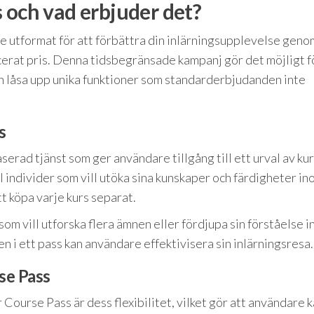
 och vad erbjuder det?
e utformat för att förbättra din inlärningsupplevelse geno
educerat pris. Denna tidsbegränsade kampanj gör det möjligt f
h låsa upp unika funktioner som standarderbjudanden inte
s
rad tjänst som ger användare tillgång till ett urval av ku
ll individer som vill utöka sina kunskaper och färdigheter i
t köpa varje kurs separat.
som vill utforska flera ämnen eller fördjupa sin förståelse 
n i ett pass kan användare effektivisera sin inlärningsresa.
se Pass
Course Pass är dess flexibilitet, vilket gör att användare 