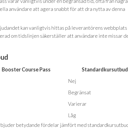
s varar vanligtvis under en begränsad tid, ofta från några
tiella användare att agera snabbt för att dra nytta av denna
judandet kan vanligtvis hittas på leverantörens webbplats e
erad om tidslinjen säkerställer att användare inte missar 
bud
Booster Course Pass
Standardkursutbud
Nej
Begränsat
Varierar
Låg
rbjuder betydande fördelar jämfört med standardkursutbud