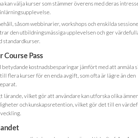
arna kan välja kurser som stämmer överens med deras intress
g inlärningsupplevelse.
nehåll, såsom webbinarier, workshops och enskilda session
trar den utbildningsmässiga upplevelsen och ger värdefull
ed standardkurser.
r Course Pass
l betydande kostnadsbesparingar jämfört med att anmäla sig
till flera kurser för en enda avgift, som ofta är lägre än den
separat.
 lärande, vilket gör att användare kan utforska olika ämnen 
digheter och kunskapsretention, vilket gör det till en värdef
tveckling.
dandet