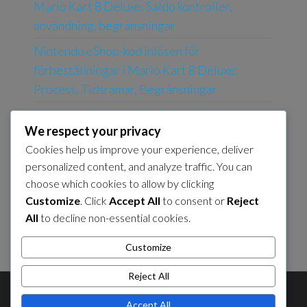
Mario Kart 8 Deluxe: Saldo kontroller,
användning, begränsningar
Nintendo eShop-kod inlösen för
förbeställningar i Mario Kart 8 Deluxe:
Process, Tidsramar, Begränsningar
Nintendo eShop-kod inlösenmetoder för
We respect your privacy
Mario Kart 8 Deluxe: Online, I butik, Mobil
Cookies help us improve your experience, deliver
Bekräftelse av ansökan om Booster Course
personalized content, and analyze traffic. You can
Pass: Kvitto, E-post, Kontroll av konto
choose which cookies to allow by clicking
Customize
. Click
Accept All
to consent or
Reject
Min Nintendo Belöningsinlösen för
All
to decline non-essential cookies.
Speluppgraderingar: Process, Berättigande,
Villkor
Customize
Reject All
About Us
Contact Us
Cookie Policy
Accept All