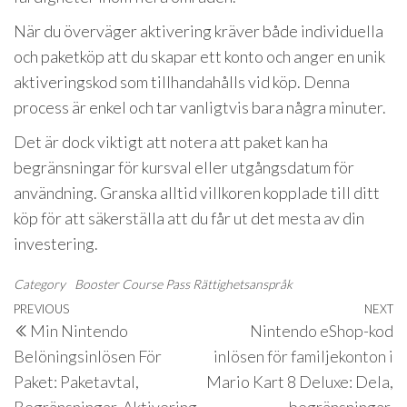
När du överväger aktivering kräver både individuella
och paketköp att du skapar ett konto och anger en unik
aktiveringskod som tillhandahålls vid köp. Denna
process är enkel och tar vanligtvis bara några minuter.
Det är dock viktigt att notera att paket kan ha
begränsningar för kursval eller utgångsdatum för
användning. Granska alltid villkoren kopplade till ditt
köp för att säkerställa att du får ut det mesta av din
investering.
Category
Booster Course Pass Rättighetsanspråk
Post
Previous
PREVIOUS
NEXT
N
Min Nintendo
Nintendo eShop-kod
navigation
Post
P
Belöningsinlösen För
inlösen för familjekonton i
Paket: Paketavtal,
Mario Kart 8 Deluxe: Dela,
Begränsningar, Aktivering
begränsningar,