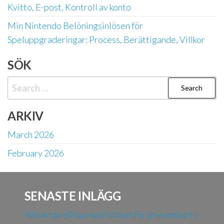
Kvitto, E-post, Kontroll av konto
Min Nintendo Belöningsinlösen för
Speluppgraderingar: Process, Berättigande, Villkor
SÖK
Search
for:
ARKIV
March 2026
February 2026
SENASTE INLÄGG
Nintendo eShop-kod inlösen för presentkort i