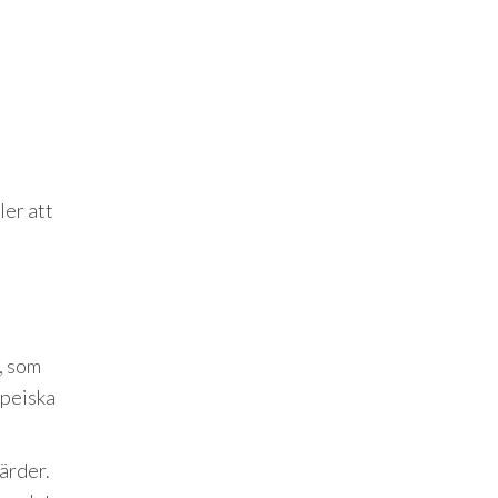
ler att
, som
opeiska
ärder.