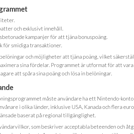
ogrammet
iteter.
atter och exklusivt innehåll.
betonade kampanjer för att tjäna bonuspoäng.
k för smidiga transaktioner.
löningar och möjligheter att tjäna poäng, vilket säkerstäl
maximera sina fördelar. Programmet är utformat för att vara
tagare att spåra sina poäng och lösa in belöningar.
gande
elöningsprogrammet måste användare ha ett Nintendo-konto
invånare i olika länder, inklusive USA, Kanada och flera eur
änsade baserat på regional tillgänglighet.
ändarvillkor, som beskriver acceptabla beteenden och åtg