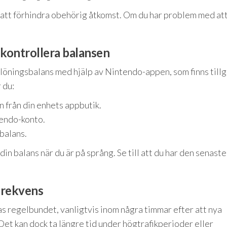
för att förhindra obehörig åtkomst. Om du har problem med at
kontrollera balansen
öningsbalans med hjälp av Nintendo-appen, som finns tillg
 du:
 från din enhets appbutik.
tendo-konto.
 balans.
 din balans när du är på språng. Se till att du har den senaste
frekvens
regelbundet, vanligtvis inom några timmar efter att nya
Det kan dock ta längre tid under högtrafikperioder eller