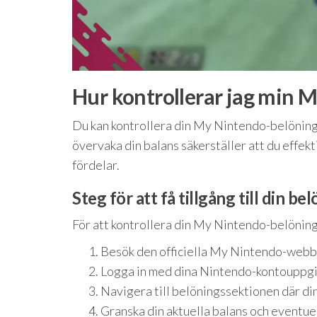
Hur kontrollerar jag min 
Du kan kontrollera din My Nintendo-belönin
övervaka din balans säkerställer att du effek
fördelar.
Steg för att få tillgång till din b
För att kontrollera din My Nintendo-belönings
Besök den officiella My Nintendo-webb
Logga in med dina Nintendo-kontouppgi
Navigera till belöningssektionen där din
Granska din aktuella balans och eventuel