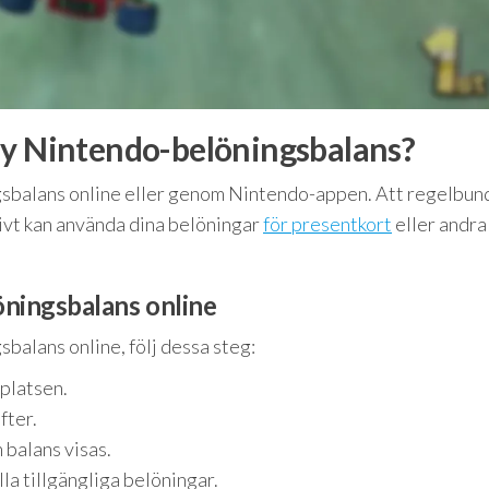
My Nintendo-belöningsbalans?
gsbalans online eller genom Nintendo-appen. Att regelbun
tivt kan använda dina belöningar
för presentkort
eller andra
elöningsbalans online
balans online, följ dessa steg:
platsen.
fter.
 balans visas.
la tillgängliga belöningar.