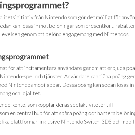
ningsprogrammet?
itetsinitiativ från Nintendo som gör det möjligt för anvä
sedan kan lösas in mot belöningar som presentkort, rabatte
pplevelsen genom att belöna engagemang med Nintendos
ingsprogrammet
t för att incitamentera användare genom att erbjuda poä
ll Nintendo-spel och tjänster. Användare kan tjäna poäng ge
g med Nintendos mobilappar. Dessa poäng kan sedan lösas in
ang och lojalitet.
ndo-konto, som kopplar deras spelaktiviteter till
om en central hub för att spåra poäng och hantera belönin
olika plattformar, inklusive Nintendo Switch, 3DS och mobil