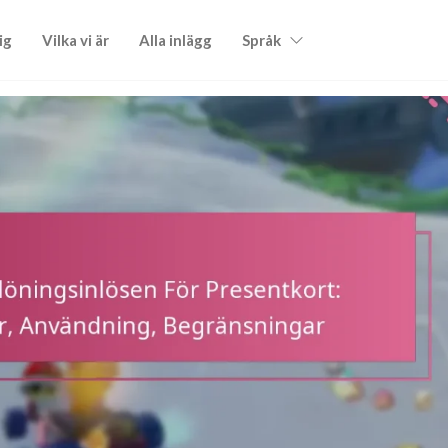
ig
Vilka vi är
Alla inlägg
Språk