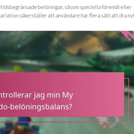
idsbegränsade belöningar, såsom speciella föremål eller
riation säkerställer att användare har flera sätt att dra ny