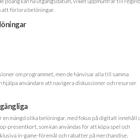
e poäng kan ha utgångsdatum, vilket uppmuntrar till regel
tt förlora belöningar.
löningar
sioner om programmet, men de hänvisar alla till samma
an hjälpa användare att navigera diskussioner och resurser
lgängliga
 mängd olika belöningar, med fokus på digitalt innehåll 
hop-presentkort, som kan användas för att köpa spel och
xklusiva in-game-föremål och rabatter på merchandise.