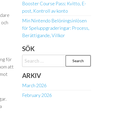
Booster Course Pass: Kvitto, E-
post, Kontroll av konto
ndare
Min Nintendo Belöningsinlösen
r och
för Speluppgraderingar: Process,
Berättigande, Villkor
SÖK
Search
ng för
for:
nom att
 mot
ARKIV
March 2026
February 2026
gar.
a