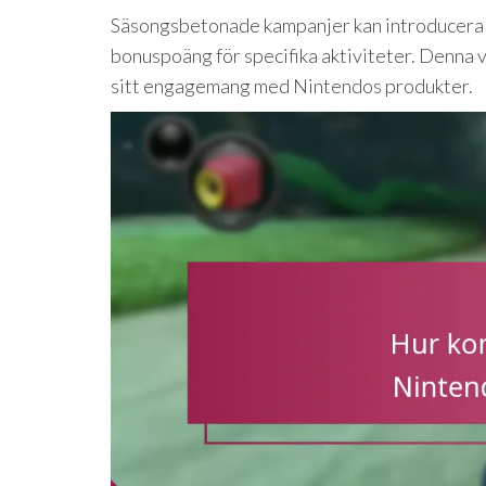
Säsongsbetonade kampanjer kan introducera t
bonuspoäng för specifika aktiviteter. Denna va
sitt engagemang med Nintendos produkter.