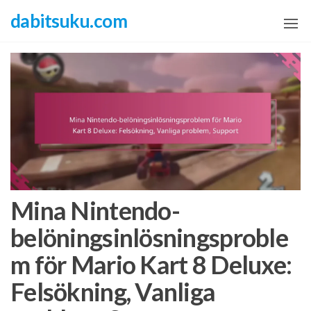
Skip
dabitsuku.com
to
the
content
Mina Nintendo-
belöningsinlösningsproble
m för Mario Kart 8 Deluxe:
Felsökning, Vanliga