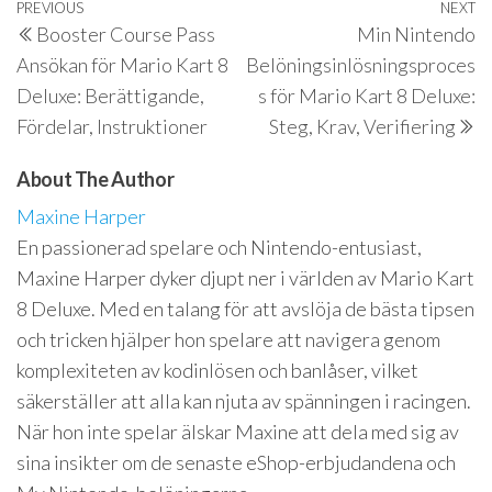
Post
Previous
PREVIOUS
NEXT
N
Booster Course Pass
Min Nintendo
navigation
Post
P
Ansökan för Mario Kart 8
Belöningsinlösningsproces
Deluxe: Berättigande,
s för Mario Kart 8 Deluxe:
Fördelar, Instruktioner
Steg, Krav, Verifiering
About The Author
Maxine Harper
En passionerad spelare och Nintendo-entusiast,
Maxine Harper dyker djupt ner i världen av Mario Kart
8 Deluxe. Med en talang för att avslöja de bästa tipsen
och tricken hjälper hon spelare att navigera genom
komplexiteten av kodinlösen och banlåser, vilket
säkerställer att alla kan njuta av spänningen i racingen.
När hon inte spelar älskar Maxine att dela med sig av
sina insikter om de senaste eShop-erbjudandena och